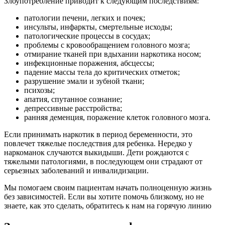
Злоупотребление приводит к следующим последствиям:
патологии печени, легких и почек;
инсульты, инфаркты, смертельные исходы;
патологические процессы в сосудах;
проблемы с кровообращением головного мозга;
отмирание тканей при вдыхании наркотика носом;
инфекционные поражения, абсцессы;
падение массы тела до критических отметок;
разрушение эмали и зубной ткани;
психозы;
апатия, спутанное сознание;
депрессивные расстройства;
ранняя деменция, поражение клеток головного мозга.
Если принимать наркотик в период беременности, это
повлечет тяжелые последствия для ребенка. Нередко у
наркоманок случаются выкидыши. Дети рождаются с
тяжелыми патологиями, в последующем они страдают от
серьезных заболеваний и инвалидизации.
Мы помогаем своим пациентам начать полноценную жизнь
без зависимостей. Если вы хотите помочь близкому, но не
знаете, как это сделать, обратитесь к нам на горячую линию