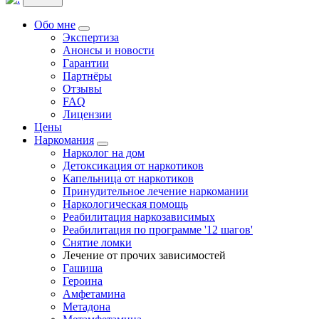
Обо мне
Экспертиза
Анонсы и новости
Гарантии
Партнёры
Отзывы
FAQ
Лицензии
Цены
Наркомания
Нарколог на дом
Детоксикация от наркотиков
Капельница от наркотиков
Принудительное лечение наркомании
Наркологическая помощь
Реабилитация наркозависимых
Реабилитация по программе '12 шагов'
Снятие ломки
Лечение от прочих зависимостей
Гашиша
Героина
Амфетамина
Метадона