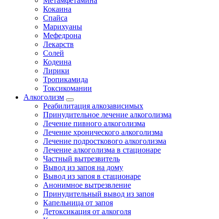
Метамфетамина
Кокаина
Спайса
Марихуаны
Мефедрона
Лекарств
Солей
Кодеина
Лирики
Тропикамида
Токсикомании
Алкоголизм
Реабилитация алкозависимых
Принудительное лечение алкоголизма
Лечение пивного алкоголизма
Лечение хронического алкоголизма
Лечение подросткового алкоголизма
Лечение алкоголизма в стационаре
Частный вытрезвитель
Вывод из запоя на дому
Вывод из запоя в стационаре
Анонимное вытрезвление
Принудительный вывод из запоя
Капельница от запоя
Детоксикация от алкоголя