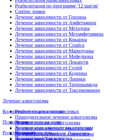
Реабилитация наркозависимых
Реабилитация по программе '12 шагов'
Снятие ломки
Лечение зависимости от Героина
Лечение зависимости от Амфетамина
Лечение зависимости от Метадона
Лечение зависимости от Метамфетамина
Лечение зависимости от Кокаина
Лечение зависимости от Спайса
Лечение зависимости от Марихуаны
Лечение зависимости от Мефедрона
Лечение зависимости от Лекарств
Лечение зависимости от Солей
Лечение зависимости от Кодеина
Лечение зависимости от Лирики
Лечение зависимости от Тропикамида
Лечение зависимости от Токсикомании
Лечение алкоголизма
Кодирование от алкоголизма
Реабилитация алкозависимых
Принудительное лечение алкоголизма
Психиатрия
Кодирование на дому
Лечение пивного алкоголизма
Кодирование алкоголизма гипнозом
Лечение хронического алкоголизма
Родственникам
Психиатр на дом
Кодирование по методу Довженко
Лечение подросткового алкоголизма
Психиатрическая клиника
Кодирование Торпедо
Лечение алкоголизма в стационаре