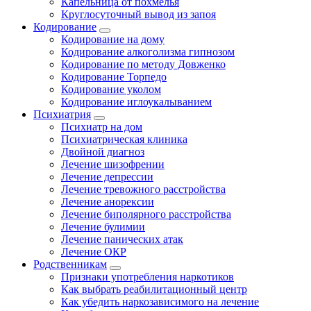
Капельница от похмелья
Круглосуточный вывод из запоя
Кодирование
Кодирование на дому
Кодирование алкоголизма гипнозом
Кодирование по методу Довженко
Кодирование Торпедо
Кодирование уколом
Кодирование иглоукалыванием
Психиатрия
Психиатр на дом
Психиатрическая клиника
Двойной диагноз
Лечение шизофрении
Лечение депрессии
Лечение тревожного расстройства
Лечение анорексии
Лечение биполярного расстройства
Лечение булимии
Лечение панических атак
Лечение ОКР
Родственникам
Признаки употребления наркотиков
Как выбрать реабилитационный центр
Как убедить наркозависимого на лечение