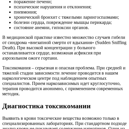
поражение печени;
психические нарушения и отклонения;
пневмония;
хронический бронхит с тяжелыми ларингоспазмами;
болезни сердца, повреждение мышцы перикарда;
состояние анемии, гипоксии органов.
В медицинской практике известно множество случаев гибели
от синдрома «внезапной смерти от вдыхания» (Sudden Sniffing
Death). При высокой концентрации у больного
останавливается сердце, возможная асфиксия при
аэрозольном ожоге гортани.
Токсикомания – серьезная и опасная проблема. При средней и
тяжелой стадии зависимости лечение проводится в нашем
наркологическом центре под наблюдением опытных
специалистов. Прием наркозависимых идет круглосуточно,
терапия проводится анонимно, с применением современных
методик.
Диагностика токсикомании
Выявить в крови токсические вещества возможно только в
специализированных лабораториях. При стандартном подходе
анализ крови не показывает содержание наркотиков. Один из