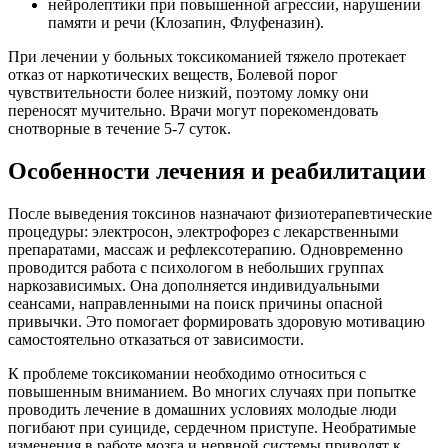
нейролептики при повышенной агрессии, нарушении
памяти и речи (Клозапин, Флуфеназин).
При лечении у больных токсикоманией тяжело протекает
отказ от наркотических веществ, Болевой порог
чувствительности более низкий, поэтому ломку они
переносят мучительно. Врачи могут порекомендовать
снотворные в течение 5-7 суток.
Особенности лечения и реабилитации
После выведения токсинов назначают физиотерапевтические
процедуры: электросон, электрофорез с лекарственными
препаратами, массаж и рефлексотерапию. Одновременно
проводится работа с психологом в небольших группах
наркозависимых. Она дополняется индивидуальными
сеансами, направленными на поиск причины опасной
привычки. Это помогает формировать здоровую мотивацию
самостоятельно отказаться от зависимости.
К проблеме токсикомании необходимо относиться с
повышенным вниманием. Во многих случаях при попытке
проводить лечение в домашних условиях молодые люди
погибают при суициде, сердечном приступе. Необратимые
изменения в работе мозга и нервной системы приводят к