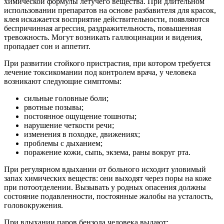
химической формулы летучего вещества. При длительном
использовании препаратов на основе разбавителя для красок,
клея искажается восприятие действительности, появляются
беспричинная агрессия, раздражительность, повышенная
тревожность. Могут возникать галлюцинации и видения,
пропадает сон и аппетит.
При развитии стойкого пристрастия, при котором требуется
лечение токсикомании под контролем врача, у человека
возникают следующие симптомы:
сильные головные боли;
рвотные позывы;
постоянное ощущение тошноты;
нарушение четкости речи;
изменения в походке, движениях;
проблемы с дыханием;
поражение кожи, сыпь, экзема, раны вокруг рта.
При регулярном вдыхании от больного исходит уловимый
запах химических веществ: они выходят через поры на коже
при потоотделении. Вызывать у родных опасения должны
состояние подавленности, постоянные жалобы на усталость,
головокружения.
При вдыхании паров бензола человека выдают: