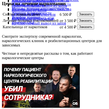
Лечение тревожного расстройства
Анонимное вытрезвление
Цены на лечение наркомании
Методы лечения наркозависимости
Лечение анорексии
Принудительный вывод из запоя
Методы лечения алкозависимости
Лечение биполярного расстройства
Капельница от запоя
Лечение созависимости
Лечение булимии
Снятие ломки на дому
6 500 ₽
Заказать
Детоксикация от алкоголя
Телефон доверия
Лечение панических атак
Капельница от похмелья
Лечение больных токсикоманией
от 3 500 ₽
Заказать
Лечение ОКР
Круглосуточный вывод из запоя
Капельница от наркотиков
от 4 500 ₽
Заказать
Смотрите экспертизу современной наркологии,
наркологических клиник и реабилитационных центров для
зависимых
Честные и непредвзятые рассказы о том, как работают
наркологические центры