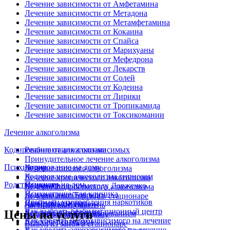
Лечение зависимости от Амфетамина
Лечение зависимости от Метадона
Лечение зависимости от Метамфетамина
Лечение зависимости от Кокаина
Лечение зависимости от Спайса
Лечение зависимости от Марихуаны
Лечение зависимости от Мефедрона
Лечение зависимости от Лекарств
Лечение зависимости от Солей
Лечение зависимости от Кодеина
Лечение зависимости от Лирики
Лечение зависимости от Тропикамида
Лечение зависимости от Токсикомании
Лечение алкоголизма
Кодирование от алкоголизма
Реабилитация алкозависимых
Принудительное лечение алкоголизма
Психиатрия
Кодирование на дому
Лечение пивного алкоголизма
Кодирование алкоголизма гипнозом
Лечение хронического алкоголизма
Родственникам
Психиатр на дом
Кодирование по методу Довженко
Лечение подросткового алкоголизма
Психиатрическая клиника
Кодирование Торпедо
Лечение алкоголизма в стационаре
Признаки употребления наркотиков
Двойной диагноз
Кодирование уколом
Частный вытрезвитель
Как выбрать реабилитационный центр
Цены на услуги
Лечение шизофрении
Кодирование иглоукалыванием
Вывод из запоя на дому
Как убедить наркозависимого на лечение
Лечение депрессии
Вывод из запоя в стационаре
Как убедить алкозависимого на лечение