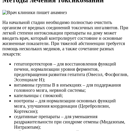
Методы лечения токсикомании
На начальной стадии необходимо полностью очистить
организм от вредных соединений токсичных ингалянтов. При
легкой степени интоксикации препараты на дому может
вводить врач, который контролирует состояние и основные
жизненные показатели. При тяжелой абстиненции требуется
помощь нескольких медиков, а также сочетание разных
лекарств:
гепатопротекторов – для восстановления функций
печени, нормализации уровня ферментов,
предотвращения развития гепатита (Овесол, Фосфоглив,
Эссенциале Н);
витамины группы В в инъекциях – для поддержания
головного мозга, нервной системы;
капельницы с глюкозой;
ноотропы – для нормализации основных функций
мозга, улучшения координации (Церебролизин,
Кортексин);
седативные препараты – для уменьшения
раздражительности при синдроме отмены (Мидазопам,
Нитразепам);