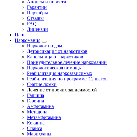
Анонсы и новости
Гарантии
Партнёры
Отзывы
FAQ
Лицензии
Цены
Наркомания
Нарколог на дом
Детоксикация от наркотиков
Капельница от наркотиков
Принудительное лечение наркомании
Наркологическая помощь
Реабилитация наркозависимых
Реабилитация по программе '12 шагов'
Снятие ломки
Лечение от прочих зависимостей
Гашиша
Героина
Амфетамина
Метадона
Метамфетамина
Кокаина
Спайса
Марихуаны