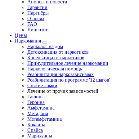
Анонсы и новости
Гарантии
Партнёры
Отзывы
FAQ
Лицензии
Цены
Наркомания
Нарколог на дом
Детоксикация от наркотиков
Капельница от наркотиков
Принудительное лечение наркомании
Наркологическая помощь
Реабилитация наркозависимых
Реабилитация по программе '12 шагов'
Снятие ломки
Лечение от прочих зависимостей
Гашиша
Героина
Амфетамина
Метадона
Метамфетамина
Кокаина
Спайса
Марихуаны