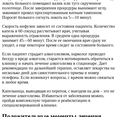
локоть больного помещают валик или туго скрученное
полотенце. После завершения процедуры вынимают иглу,
зажимают прокол проспиртованным ватным тампоном.
Поросят больного согнуть локоть на 5—10 минут.
Скорость инфузии зависит от состояния пациента. Количество
капель в 60 секунд рассчитывает врач, учитывая
выраженность отравления. В среднем одна процедура
занимает 45—60 минут. После ее окончания врач сразу не
уходит, а еще некоторое время следит за состоянием больного.
Если пациент страдает алкоголизмом, нарколог проводит
беседу о вреде алкоголя, старается мотивировать обратиться в
клинику и начать лечение алкоголизма в стационаре. Дает
рекомендации по дальнейшей терапии, оставляет лекарства на
несколько дней для самостоятельного приема и номер
телефона. Если возникнут вопросы, с врачом можно связаться
в любое время.
Капельница, выводящая из перепоя, с выездом на дом – это не
лечение алкоголизма. Избавиться от заболевания можно,
пройдя комплексную терапию и реабилитацию в
специализированной клинике.
Положительные моменты лечения