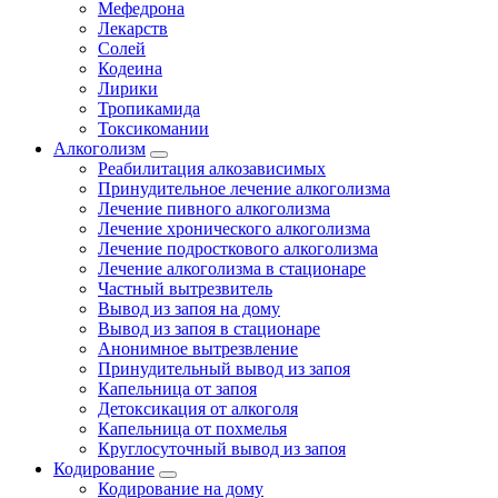
Мефедрона
Лекарств
Солей
Кодеина
Лирики
Тропикамида
Токсикомании
Алкоголизм
Реабилитация алкозависимых
Принудительное лечение алкоголизма
Лечение пивного алкоголизма
Лечение хронического алкоголизма
Лечение подросткового алкоголизма
Лечение алкоголизма в стационаре
Частный вытрезвитель
Вывод из запоя на дому
Вывод из запоя в стационаре
Анонимное вытрезвление
Принудительный вывод из запоя
Капельница от запоя
Детоксикация от алкоголя
Капельница от похмелья
Круглосуточный вывод из запоя
Кодирование
Кодирование на дому