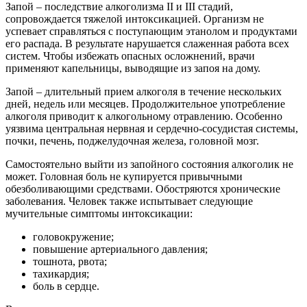
Запой – последствие алкоголизма II и III стадий,
сопровождается тяжелой интоксикацией. Организм не
успевает справляться с поступающим этанолом и продуктами
его распада. В результате нарушается слаженная работа всех
систем. Чтобы избежать опасных осложнений, врачи
применяют капельницы, выводящие из запоя на дому.
Запой – длительный прием алкоголя в течение нескольких
дней, недель или месяцев. Продолжительное употребление
алкоголя приводит к алкогольному отравлению. Особенно
уязвима центральная нервная и сердечно-сосудистая системы,
почки, печень, поджелудочная железа, головной мозг.
Самостоятельно выйти из запойного состояния алкоголик не
может. Головная боль не купируется привычными
обезболивающими средствами. Обостряются хронические
заболевания. Человек также испытывает следующие
мучительные симптомы интоксикации:
головокружение;
повышение артериального давления;
тошнота, рвота;
тахикардия;
боль в сердце.