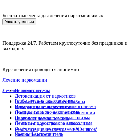
Бесплатные места для лечения наркозависимых
Узнать условия
Поддержка 24/7. Работаем круглосуточно без праздников и
выходных
Курс лечения проводится анонимно
Лечение наркомании
Лечение алкоголизма
Нарколог на дом
Детоксикация от наркотиков
Реабилитация алкозависимых
Лечение зависимости от Гашиша
Принудительное лечение алкоголизма
Капельница от наркотиков
Лечение пивного алкоголизма
Принудительное лечение наркомании
Лечение хронического алкоголизма
Наркологическая помощь
Лечение подросткового алкоголизма
Реабилитация наркозависимых
Лечение алкоголизма в стационаре
Реабилитация по программе '12 шагов'
Частный вытрезвитель
Снятие ломки